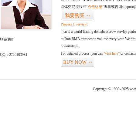
具体交易流程可
“点击这里”
查看或咨询support@
我要购买
>>
Process Overview:
4.cn is a world leading domain escrow service plat
million RMB transaction volume every year. We promi
联系我们
5 workdays.
For detailed process, you can
“visit here”
or contact
QQ：2726103981
BUY NOW
>>
Copyright © 1998 -2025 www