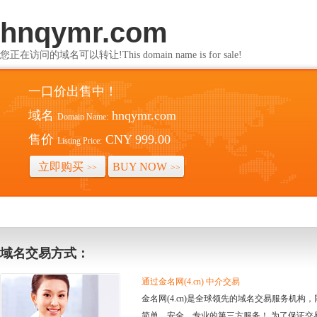
hnqymr.com
您正在访问的域名可以转让!This domain name is for sale!
一口价出售中！
域名
hnqymr.com
Domain Name:
售价
CNY 999.00
Listing Price:
立即购买
BUY NOW
>>
>>
域名交易方式：
通过金名网(4.cn) 中介交易
金名网(4.cn)是全球领先的域名交易服务机
简单、安全、专业的第三方服务！ 为了保证交